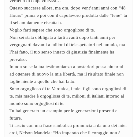
verdetto di colpevolezza…
Questo successe allora, ma ora, dopo vent’anni anni con “48
Hours” prima e poi con il capolavoro prodotto dalle “Iene” tu
ti sei ampiamente riscattata.
Voglio farti sapere che sono orgoglioso di te.
Non sei stata obbligata a farti avanti dopo tanti anni per
vergognarti davanti a milioni di telespettatori nel mondo, ma
l’hai fatto, il tuo senso innato di giustizia finalmente ha
prevalso.
Io non so se la tua testimonianza a posteriori possa aiutarmi
ad ottenere di nuovo la mia libertà, ma il risultato finale non
toglie niente a quello che hai fatto.
Sono orgoglioso di te Veronica, i miei figli sono orgogliosi di
te, mia madre è orgogliosa di te, milioni di italiani intorno al
mondo sono orgogliosi di te.
Tu hai generato un esempio per le generazioni presenti e
future.
Ti lascio con una frase simbolica pronunciata da uno dei miei
eroi, Nelson Mandela: “Ho imparato che il coraggio non è