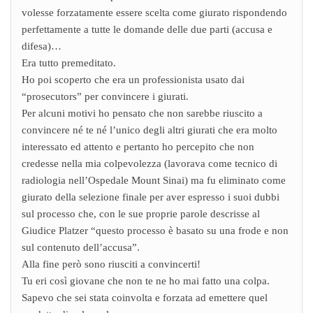
volesse forzatamente essere scelta come giurato rispondendo
perfettamente a tutte le domande delle due parti (accusa e
difesa)…
Era tutto premeditato.
Ho poi scoperto che era un professionista usato dai
“prosecutors” per convincere i giurati.
Per alcuni motivi ho pensato che non sarebbe riuscito a
convincere né te né l’unico degli altri giurati che era molto
interessato ed attento e pertanto ho percepito che non
credesse nella mia colpevolezza (lavorava come tecnico di
radiologia nell’Ospedale Mount Sinai) ma fu eliminato come
giurato della selezione finale per aver espresso i suoi dubbi
sul processo che, con le sue proprie parole descrisse al
Giudice Platzer “questo processo è basato su una frode e non
sul contenuto dell’accusa”.
Alla fine però sono riusciti a convincerti!
Tu eri così giovane che non te ne ho mai fatto una colpa.
Sapevo che sei stata coinvolta e forzata ad emettere quel