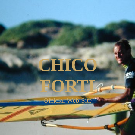
CHICO
FORTI
Official Web Site