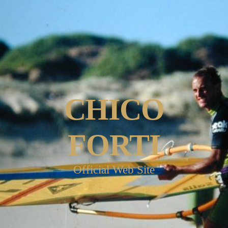
CHICO
FORTI
Official Web Site