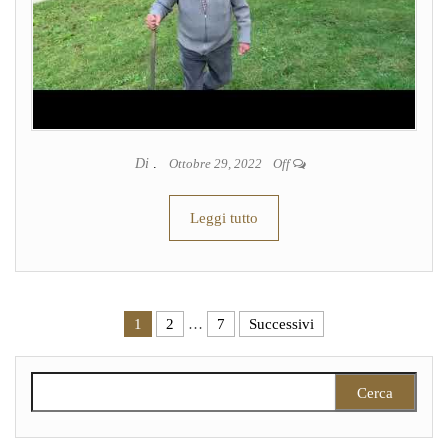
Di
.
Ottobre 29, 2022
Off
Leggi tutto
Paginazione degli articoli
1
2
…
7
Successivi
Ricerca per: