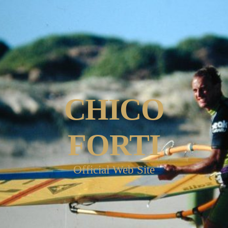
CHICO
FORTI
Official Web Site