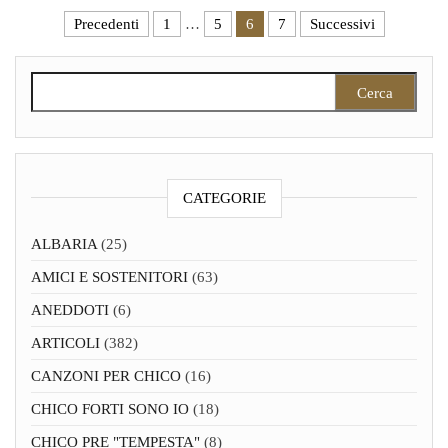
Paginazione degli articoli
Precedenti
1
…
5
6
7
Successivi
Ricerca per:
CATEGORIE
ALBARIA
(25)
AMICI E SOSTENITORI
(63)
ANEDDOTI
(6)
ARTICOLI
(382)
CANZONI PER CHICO
(16)
CHICO FORTI SONO IO
(18)
CHICO PRE "TEMPESTA"
(8)