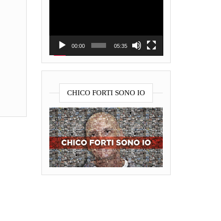
Player
00:00
05:35
CHICO FORTI SONO IO