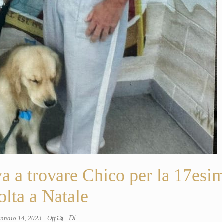
 trovare Chico per la 17esi
olta a Natale
nnaio 14, 2023
Off
Di
.