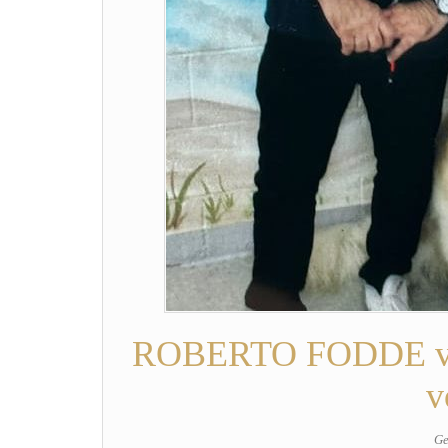
ROBERTO FODDE va a
v
Ge