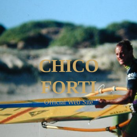
CHICO
FORTI
Official Web Site