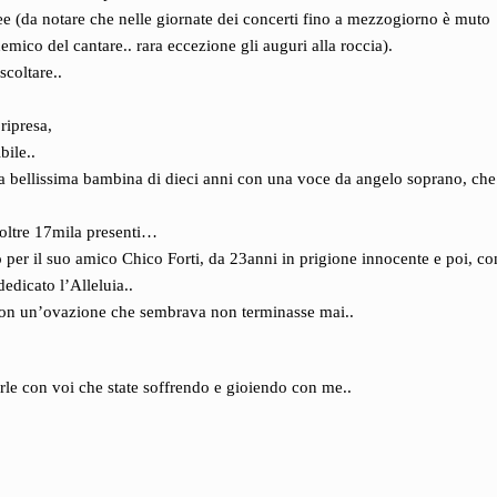
e (da notare che nelle giornate dei concerti fino a mezzogiorno è muto
emico del cantare.. rara eccezione gli auguri alla roccia).
scoltare..
ripresa,
bile..
una bellissima bambina di dieci anni con una voce da angelo soprano, che
 oltre 17mila presenti…
io per il suo amico Chico Forti, da 23anni in prigione innocente e poi, co
dicato l’Alleluia..
, con un’ovazione che sembrava non terminasse mai..
le con voi che state soffrendo e gioiendo con me..