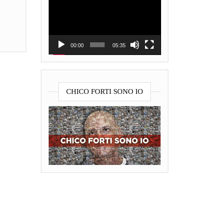
Player
00:00
05:35
CHICO FORTI SONO IO