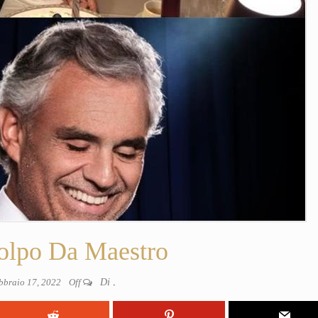
olpo Da Maestro
bbraio 17, 2022
Off
Di
.