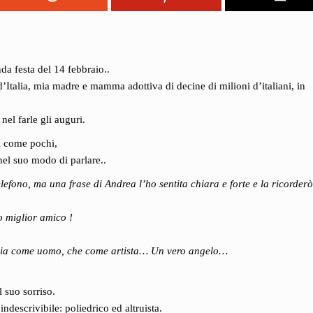
da festa del 14 febbraio..
’Italia, mia madre e mamma adottiva di decine di milioni d’italiani, in
el farle gli auguri.
ni come pochi,
nel suo modo di parlare..
efono, ma una frase di Andrea l’ho sentita chiara e forte e la ricorder
o miglior amico !
o sia come uomo, che come artista… Un vero angelo…
l suo sorriso.
descrivibile: poliedrico ed altruista.