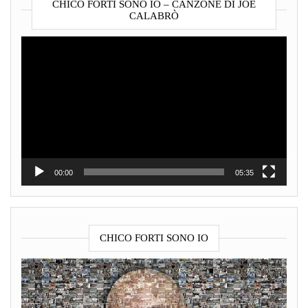
CHICO FORTI SONO IO – CANZONE DI JOE
CALABRÒ
Video
Player
00:00
05:35
CHICO FORTI SONO IO