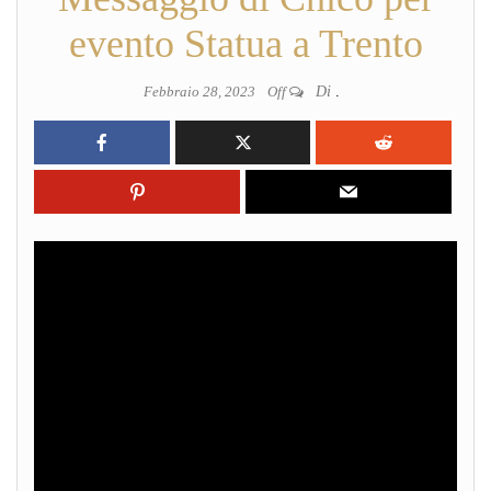
evento Statua a Trento
Febbraio 28, 2023
Off
Di
.