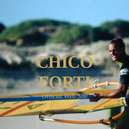
CHICO
FORTI
Official Web Site