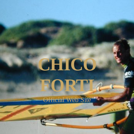
CHICO
FORTI
Official Web Site