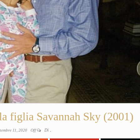
lla figlia Savannah Sky (2001)
ttembre 11, 2020
Off
Di
.