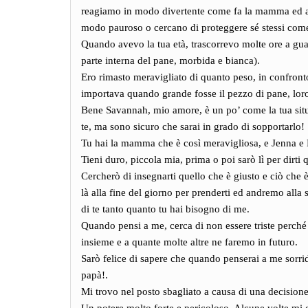
reagiamo in modo divertente come fa la mamma ed all
modo pauroso o cercano di proteggere sé stessi come
Quando avevo la tua età, trascorrevo molte ore a gua
parte interna del pane, morbida e bianca).
Ero rimasto meravigliato di quanto peso, in confront
importava quando grande fosse il pezzo di pane, loro
Bene Savannah, mio amore, è un po’ come la tua situa
te, ma sono sicuro che sarai in grado di sopportarlo!
Tu hai la mamma che è così meravigliosa, e Jenna e 
Tieni duro, piccola mia, prima o poi sarò lì per dirti q
Cercherò di insegnarti quello che è giusto e ciò che è
là alla fine del giorno per prenderti ed andremo all
di te tanto quanto tu hai bisogno di me.
Quando pensi a me, cerca di non essere triste perché 
insieme e a quante molte altre ne faremo in futuro.
Sarò felice di sapere che quando penserai a me sorride
papà!.
Mi trovo nel posto sbagliato a causa di una decisione 