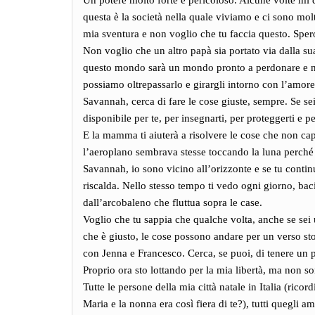
Un potere molto forte e pericoloso. Alcune volte mi 
questa è la società nella quale viviamo e ci sono mol
mia sventura e non voglio che tu faccia questo. Spe
Non voglio che un altro papà sia portato via dalla su
questo mondo sarà un mondo pronto a perdonare e no
possiamo oltrepassarlo e girargli intorno con l’amore 
Savannah, cerca di fare le cose giuste, sempre. Se 
disponibile per te, per insegnarti, per proteggerti e pe
E la mamma ti aiuterà a risolvere le cose che non capi
l’aeroplano sembrava stesse toccando la luna perché 
Savannah, io sono vicino all’orizzonte e se tu continu
riscalda. Nello stesso tempo ti vedo ogni giorno, bac
dall’arcobaleno che fluttua sopra le case.
Voglio che tu sappia che qualche volta, anche se sei
che è giusto, le cose possono andare per un verso st
con Jenna e Francesco. Cerca, se puoi, di tenere un 
Proprio ora sto lottando per la mia libertà, ma non s
Tutte le persone della mia città natale in Italia (ric
Maria e la nonna era così fiera di te?), tutti quegli