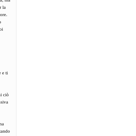
ia; ma
r la
ore.
o
oi
 e ti
i ciò
nsiva
nna
ttando