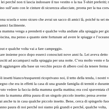
perché non ti lascia indossare il tuo vestito o la tua T-shirt preferiti;
no sull’auto con le cinture di sicurezza allacciate, pronta per la tua cors
a scuola e sono sicuro che avrai un sacco di amici là, poiché tu sei m
 amici facilmente.
la mamma venga a prenderti e qualche volta andiate alla spiaggia per gi
iscina, ma penso a quanto siete fortunate ad avere le spiagge e l’ocean
out e qualche volta vai a fare campeggio.
e insieme poco dopo esserci conosciuti nove anni fa. Lei aveva detto
usciti ad accamparci sulla spiaggia per una notte. C’era molto vento e f
di aggiungere alla base un vecchio pezzo di albero così da tenere ferma 
 insetti bianco/trasparenti ricoprivano noi, il tetto della tenda, i nostri ve
legno che era in effetti la casa di una grande famiglia di termiti e durante
ovuto vedere la faccia della mamma quella mattina; era così spaventata c
anto la mamma abbia paura di un singolo piccolo insetto; pensa averne
ai anche tu in casa qualche piccolo insetto. Bene, cerca di spingerlo fuo
hanno paura di noi perché noi siamo più grandi e perché, qualche volta,