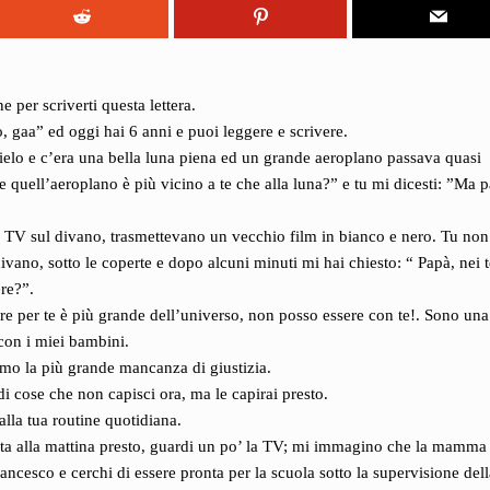
e per scriverti questa lettera.
 gaa” ed oggi hai 6 anni e puoi leggere e scrivere.
elo e c’era una bella luna piena ed un grande aeroplano passava quasi
he quell’aeroplano è più vicino a te che alla luna?” e tu mi dicesti: ”Ma 
la TV sul divano, trasmettevano un vecchio film in bianco e nero. Tu non
ivano, sotto le coperte e dopo alcuni minuti mi hai chiesto: “ Papà, nei 
ere?”.
re per te è più grande dell’universo, non posso essere con te!. Sono una
con i miei bambini.
iamo la più grande mancanza di giustizia.
di cose che non capisci ora, ma le capirai presto.
lla tua routine quotidiana.
ta alla mattina presto, guardi un po’ la TV; mi immagino che la mamma
ancesco e cerchi di essere pronta per la scuola sotto la supervisione dell