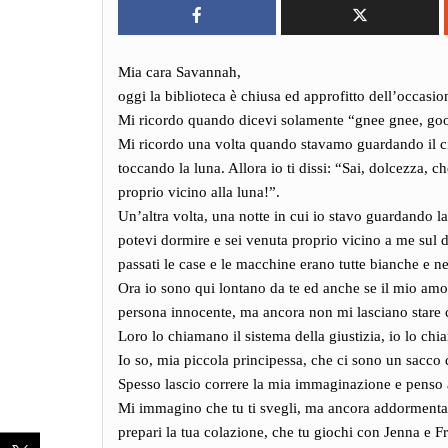
Mia cara Savannah,
oggi la biblioteca è chiusa ed approfitto dell’occasion
Mi ricordo quando dicevi solamente “gnee gnee, goo,
Mi ricordo una volta quando stavamo guardando il ci
toccando la luna. Allora io ti dissi: “Sai, dolcezza, c
proprio vicino alla luna!”.
Un’altra volta, una notte in cui io stavo guardando 
potevi dormire e sei venuta proprio vicino a me sul d
passati le case e le macchine erano tutte bianche e n
Ora io sono qui lontano da te ed anche se il mio amo
persona innocente, ma ancora non mi lasciano stare 
Loro lo chiamano il sistema della giustizia, io lo ch
Io so, mia piccola principessa, che ci sono un sacco 
Spesso lascio correre la mia immaginazione e penso a
Mi immagino che tu ti svegli, ma ancora addormenta
prepari la tua colazione, che tu giochi con Jenna e Fr