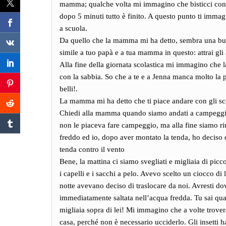
mamma; qualche volta mi immagino che bisticci con lei 
dopo 5 minuti tutto è finito. A questo punto ti immagi
a scuola.
Da quello che la mamma mi ha detto, sembra una buon
simile a tuo papà e a tua mamma in questo: attrai gli
Alla fine della giornata scolastica mi immagino che 
con la sabbia. So che a te e a Jenna manca molto la p
belli!.
La mamma mi ha detto che ti piace andare con gli sc
Chiedi alla mamma quando siamo andati a campeggiar
non le piaceva fare campeggio, ma alla fine siamo ri
freddo ed io, dopo aver montato la tenda, ho deciso 
tenda contro il vento
Bene, la mattina ci siamo svegliati e migliaia di piccoli
i capelli e i sacchi a pelo. Avevo scelto un ciocco di 
notte avevano deciso di traslocare da noi. Avresti d
immediatamente saltata nell’acqua fredda. Tu sai qu
migliaia sopra di lei! Mi immagino che a volte trover
casa, perché non è necessario ucciderlo. Gli insetti 