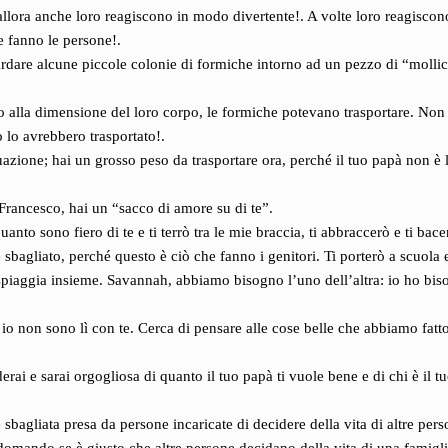
ora anche loro reagiscono in modo divertente!. A volte loro reagiscon
 fanno le persone!.
rdare alcune piccole colonie di formiche intorno ad un pezzo di “mollic
o alla dimensione del loro corpo, le formiche potevano trasportare. Non
 lo avrebbero trasportato!.
zione; hai un grosso peso da trasportare ora, perché il tuo papà non è l
Francesco, hai un “sacco di amore su di te”.
uanto sono fiero di te e ti terrò tra le mie braccia, ti abbraccerò e ti bace
 sbagliato, perché questo è ciò che fanno i genitori. Ti porterò a scuola 
a spiaggia insieme. Savannah, abbiamo bisogno l’uno dell’altra: io ho bi
io non sono lì con te. Cerca di pensare alle cose belle che abbiamo fatt
rai e sarai orgogliosa di quanto il tuo papà ti vuole bene e di chi è il t
sbagliata presa da persone incaricate di decidere della vita di altre pers