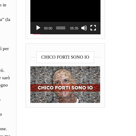
o in
Player
a” (la
00:00
05:35
ì per
CHICO FORTI SONO IO
rò.
e sarò
sogno
o
uo
one.