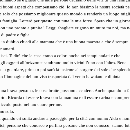
domando se è giusto che altre persone decidano della vita di una famigl
ti buoni aspetti che compensano ciò. Io non biasimo la nostra società pe
ro solo che possiamo migliorare questo mondo e renderlo un luogo migli
a famiglia. Lotterò per questo con tutte le mie forze. Spero che un giorn
n uno pronto a punire!. Leggi sbagliate erigono un muro tra noi, ma n
di padre e figlia.
sei in dubbio chiedi alla mamma che è una buona maestra e che è sempre
r amarti.
sci. Ti dirà che le case erano a colori anche nei tempi andati e che
gli oggetti all’orizzonte sembrano molto vicini l’uno con l’altro. Bene
i a guardare, prima o poi sarò là insieme al sorgere del sole che splende
io l’immagine del tuo viso trasportata dal vento hawaiano e dipinta
 una brava persona, le cose brutte possono accadere. Anche quando tu fa
orto. Ricorda di essere brava con la mamma e di essere carina e compre
piccolo posto nel tuo cuore per me.
ono solo.
ordi quando eri solita andare a passeggio per la città con nonno Aldo e no
 amici, persone che conosco e perfino persone che non conosco, stanno lo