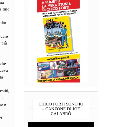
 ma
a fino
olto
ocare
o più
 che
aceva
la
stiti,
 la
CHICO FORTI SONO IO
he è
– CANZONE DI JOE
CALABRÒ
ri
Video