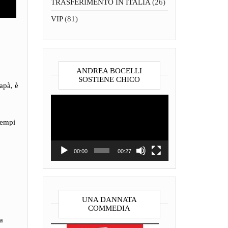
TRASFERIMENTO IN ITALIA
(26)
VIP
(81)
ANDREA BOCELLI
SOSTIENE CHICO
papà, è
Video
Player
tempi
00:00
00:27
UNA DANNATA
COMMEDIA
a