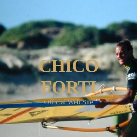
CHICO
FORTI
Official Web Site