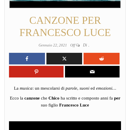
CANZONE PER
FRANCESCO LUCE
Gennaio 22, 2021
Off
Di
.
La
musica
: un mescolarsi di
parole
,
suoni
ed
emozioni…
Ecco la
canzone
che
Chico
ha scritto e composto anni fa
per
suo figlio
Francesco Luce