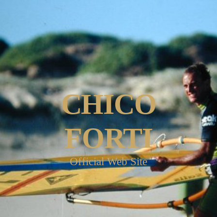
CHICO
FORTI
Official Web Site