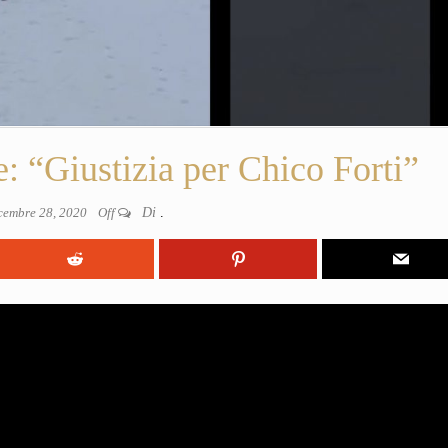
 “Giustizia per Chico Forti”
cembre 28, 2020
Off
Di
.