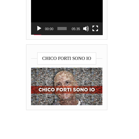
Player
00:00
05:35
CHICO FORTI SONO IO