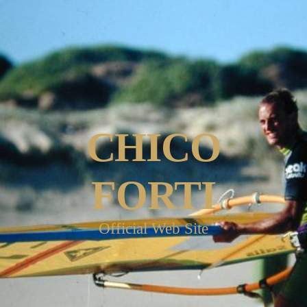
CHICO
FORTI
Official Web Site