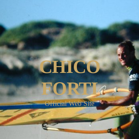
CHICO
FORTI
Official Web Site