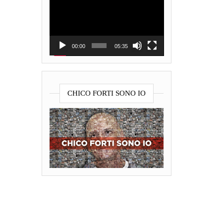
Player
00:00
05:35
CHICO FORTI SONO IO