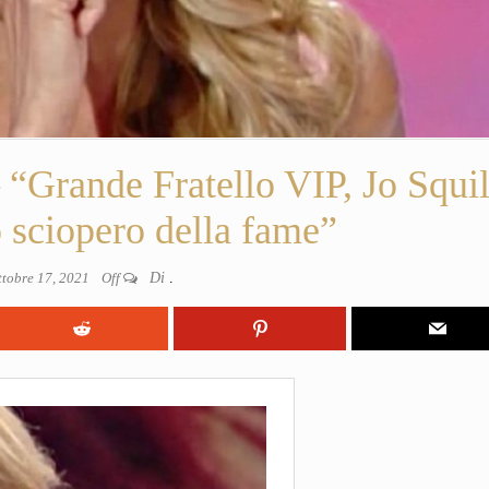
ande Fratello VIP, Jo Squil
o sciopero della fame”
ttobre 17, 2021
Off
Di
.