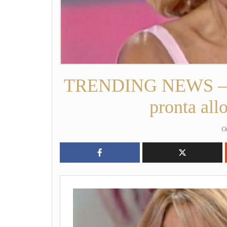
TRENDING NEWS – “Gr
pronta all
O