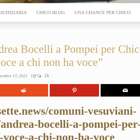
GIUDIZIARIA
CHICO BLOG
UNA CHANCE PER CHICO
a Bocelli a Pompei per Chic
voce a chi non ha voce”
ttembre 13, 2022
Off
Di
.
sette.news/comuni-vesuviani-
andrea-bocelli-a-pompei-per
o-voce-a-chi-non-ha-voce