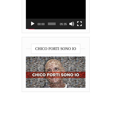
Player
00:00
05:35
CHICO FORTI SONO IO