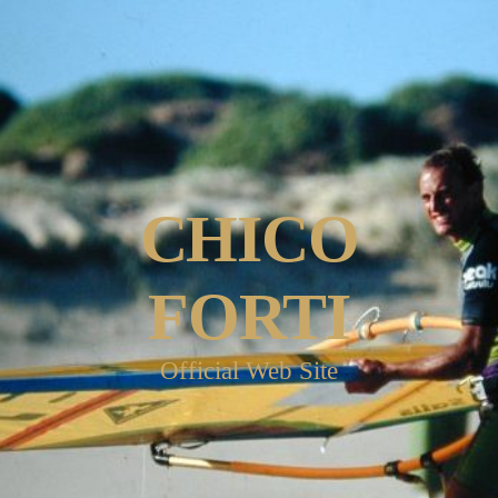
CHICO
FORTI
Official Web Site