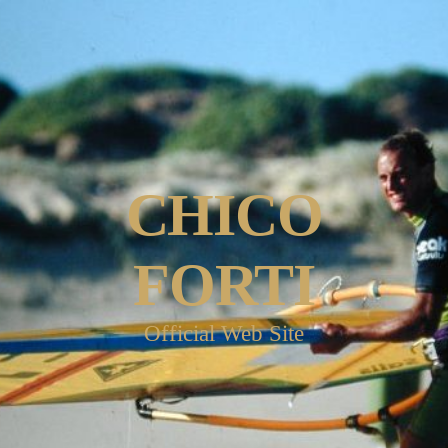
CHICO
FORTI
Official Web Site