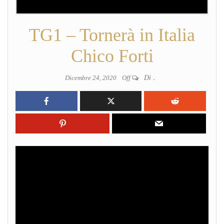
TG1 – Tornerà in Italia
Chico Forti
Dicembre 24, 2020
Off
Di
.