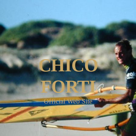
CHICO
FORTI
Official Web Site