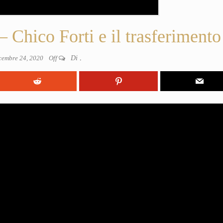
ico Forti e il trasferimento
cembre 24, 2020
Off
Di
.