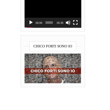
Player
00:00
05:35
CHICO FORTI SONO IO