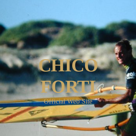
CHICO
FORTI
Official Web Site