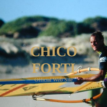
CHICO
FORTI
Official Web Site