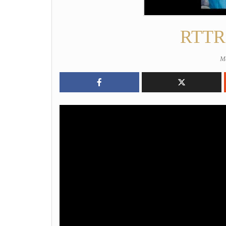
RTTR 
M