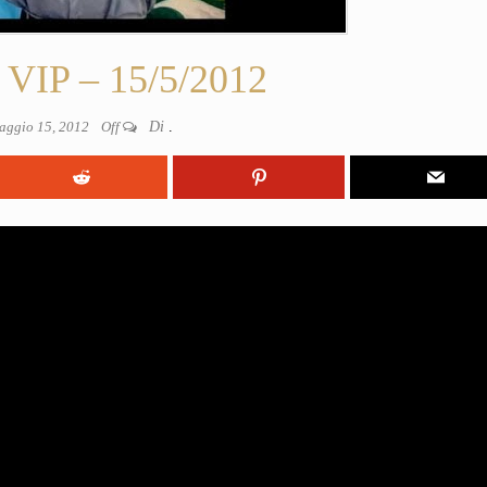
VIP – 15/5/2012
aggio 15, 2012
Off
Di
.