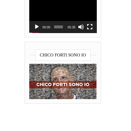
Player
00:00
05:35
CHICO FORTI SONO IO