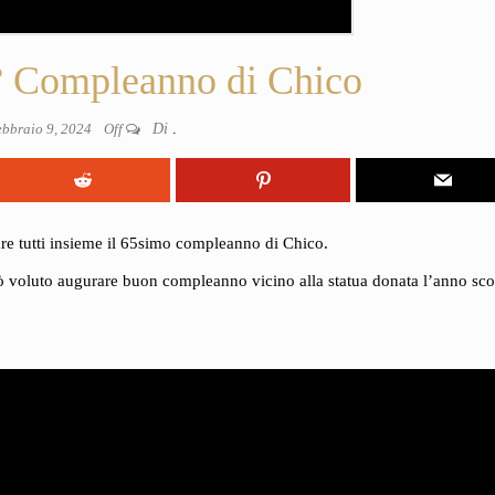
 Compleanno di Chico
bbraio 9, 2024
Off
Di
.
re tutti insieme il 65simo compleanno di Chico.
rò voluto augurare buon compleanno vicino alla statua donata l’anno sco