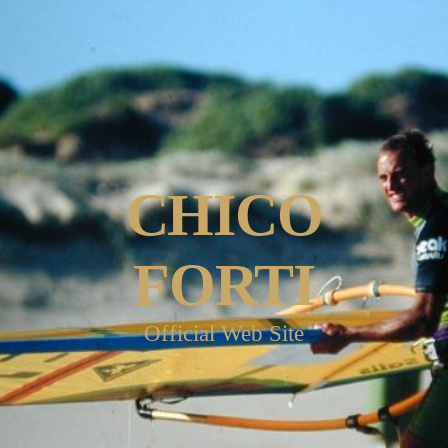
CHICO
FORTI
Official Web Site