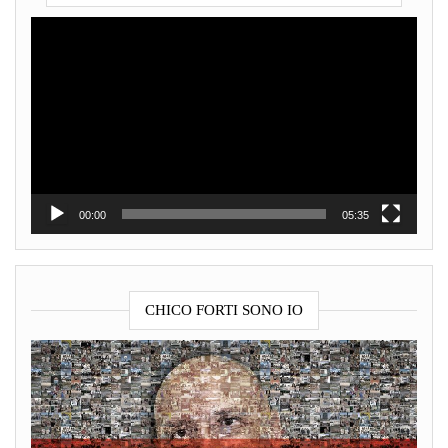
Video
Player
00:00
05:35
CHICO FORTI SONO IO