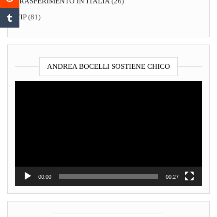
TRASFERIMENTO IN ITALIA
(26)
VIP
(81)
ANDREA BOCELLI SOSTIENE CHICO
Video
Player
00:00
00:27