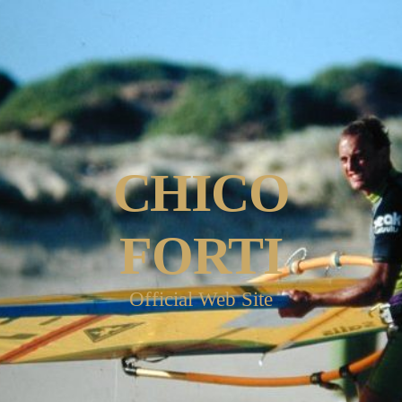
CHICO
FORTI
Official Web Site