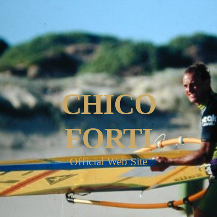
CHICO
FORTI
Official Web Site