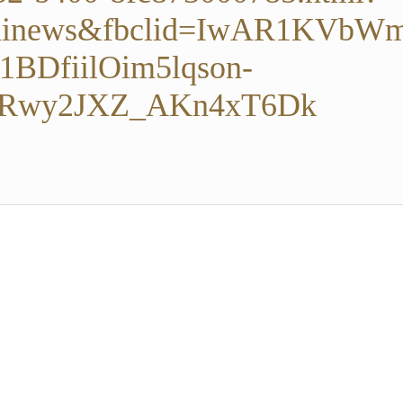
rainews&fbclid=IwAR1KVbW
BDfiilOim5lqson-
FRwy2JXZ_AKn4xT6Dk