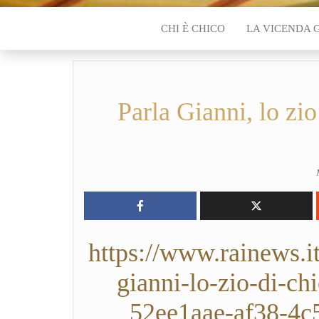
CHI È CHICO
LA VICENDA 
Parla Gianni, lo zio
https://www.rainews.it
gianni-lo-zio-di-chi
52ee1aae-af38-4c