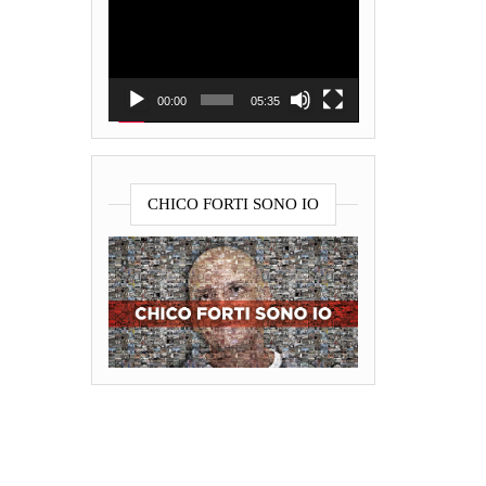
Player
00:00
05:35
CHICO FORTI SONO IO