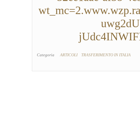
wt_mc=2.www.wzp.
uwg2dU1
jUdc4INWI
Categoria
ARTICOLI
TRASFERIMENTO IN ITALIA