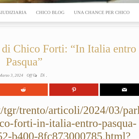
GIUDIZIARIA
CHICO BLOG
UNA CHANCE PER CHICO
 di Chico Forti: “In Italia entro
Pasqua”
Marzo 3, 2024
Off
Di
.
/tgr/trento/articoli/2024/03/par
co-forti-in-italia-entro-pasqua-
52-b400-8fc873000785.html?