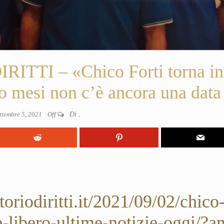
TTI – «Chico Forti torna in
to mesi non c’è ancora una data
ttembre 5, 2021
Off
Di
.
oriodiritti.it/2021/09/02/chico
e-libero-ultime-notizie-oggi/?