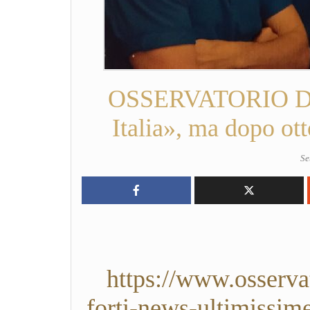
OSSERVATORIO DIRI
Italia», ma dopo ot
Se
https://www.osservat
forti-news-ultimissim