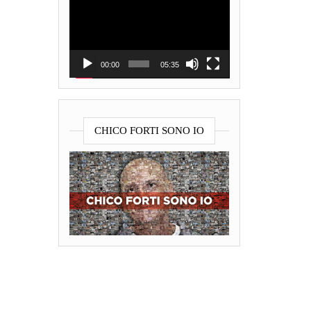
Player
00:00
05:35
CHICO FORTI SONO IO