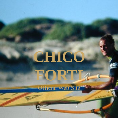
CHICO
FORTI
Official Web Site