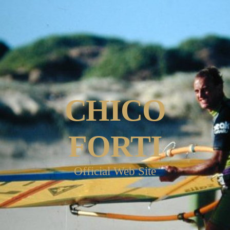
CHICO
FORTI
Official Web Site