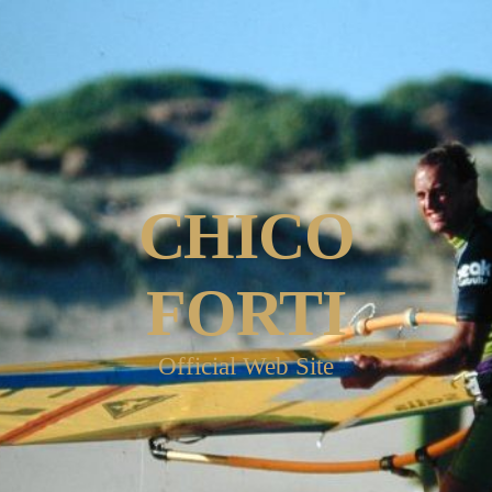
CHICO
FORTI
Official Web Site