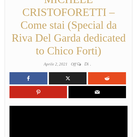
CRISTOFORETTI –
Come stai (Special da
Riva Del Garda dedicated
to Chico Forti)
Aprile 2, 2021
Off
Di
.