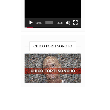
Player
00:00
05:35
CHICO FORTI SONO IO