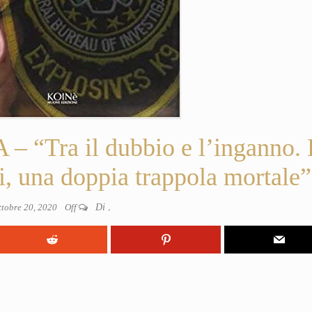
Tra il dubbio e l’inganno.
i, una doppia trappola mortale”
ttobre 20, 2020
Off
Di
.