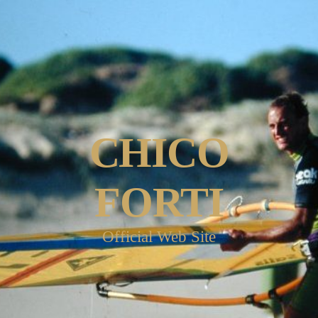
CHICO
FORTI
Official Web Site