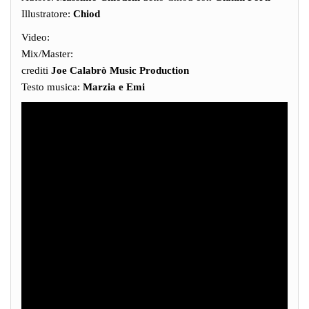
Illustratore:
Chiod
Video:
Mix/Master:
crediti
Joe Calabrò Music Production
Testo musica:
Marzia e Emi