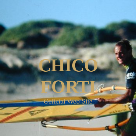
CHICO
FORTI
Official Web Site