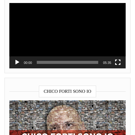
Video
Player
00:00
05:35
CHICO FORTI SONO IO