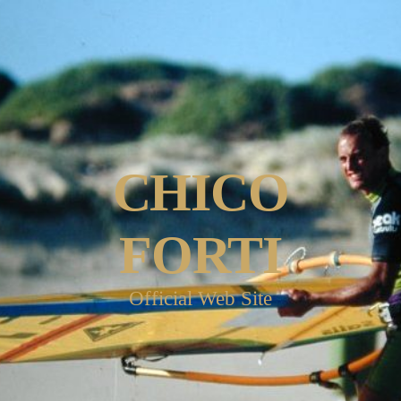
CHICO
FORTI
Official Web Site