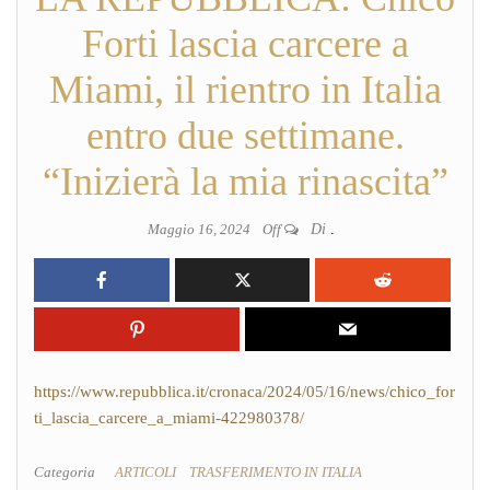
Forti lascia carcere a
Miami, il rientro in Italia
entro due settimane.
“Inizierà la mia rinascita”
Maggio 16, 2024
Off
Di
.
https://www.repubblica.it/cronaca/2024/05/16/news/chico_for
ti_lascia_carcere_a_miami-422980378/
Categoria
ARTICOLI
TRASFERIMENTO IN ITALIA