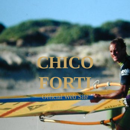
CHICO
FORTI
Official Web Site