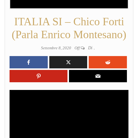
ITALIA SI – Chico Forti
(Parla Enrico Montesano)
Settembre 8, 2020
Off
Di
.