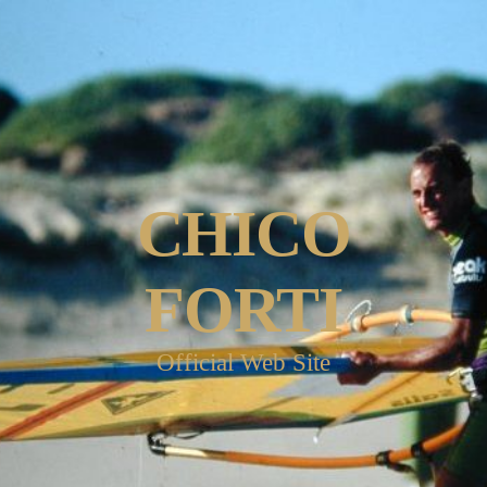
CHICO
FORTI
Official Web Site