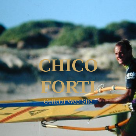
CHICO
FORTI
Official Web Site