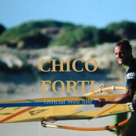
CHICO
FORTI
Official Web Site