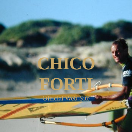
CHICO
FORTI
Official Web Site