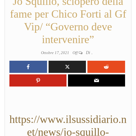
Jo Squillo, sciopero della
fame per Chico Forti al Gf
Vip/ “Governo deve
intervenire”
Ottobre 17, 2021
Off
Di
.
https://www.ilsussidiario.n
et/news/jo-squillo-