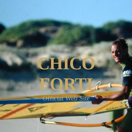
CHICO
FORTI
Official Web Site