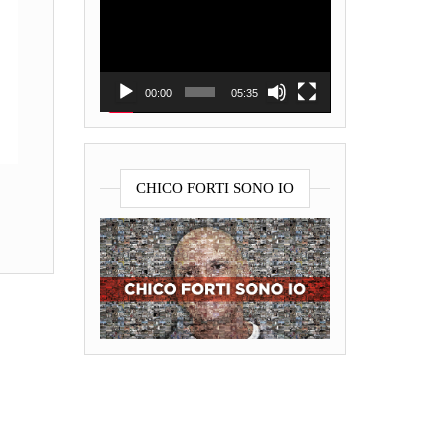
Player
00:00
05:35
CHICO FORTI SONO IO