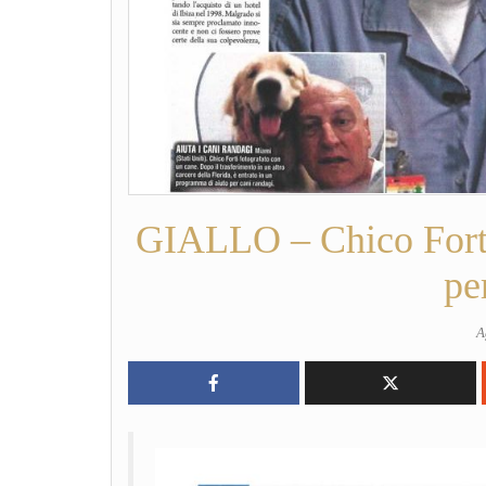
GIALLO – Chico Forti,
pe
A