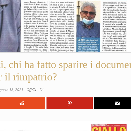
 chi ha fatto sparire i docume
r il rimpatrio?
gosto 13, 2021
Off
Di
.