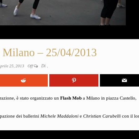
 Milano – 25/04/2013
prile 25, 2013
Off
Di
.
erazione, è stato organizzato un
Flash Mob
a Milano in piazza Castello,
ipazione dei ballerini
Michele Maddaloni
e
Christian Carubelli
con il lo