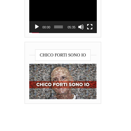
Player
00:00
05:35
CHICO FORTI SONO IO