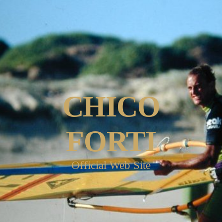
CHICO
FORTI
Official Web Site