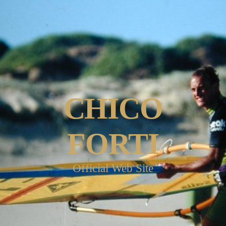
CHICO
FORTI
Official Web Site