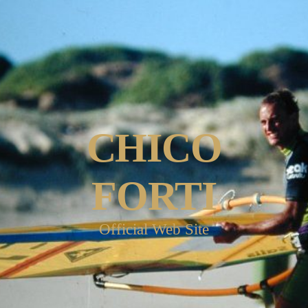
CHICO
FORTI
Official Web Site