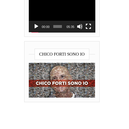
Player
00:00
05:35
CHICO FORTI SONO IO