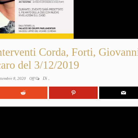
terventi Corda, Forti, Giovann
caro del 3/12/2019
ttembre 8, 2020
Off
Di
.