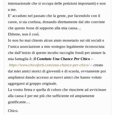
internazionale che si occupa delle petizioni importanti) e non
a me.
E’ accaduto nel passato che la gente, pur facendolo con il
cuore, si sia confusa, donando direttamente dal sito convinte
che questo fosse di supporto alla mia causa…
Ebbene, non è così.
Io non ho mai chiesto alcun aiuto monetario sui siti sociali e
l’unica associazione a mio sostegno legalmente riconosciuta
che dall’inizio di questo incubo raccoglie fondi per aiutare la
mia battaglia è:
I
l Comitato Una Chance Per Chico
–
https://www.chicoforti.com/una-chance-per-chico/
– c
reato
dai miei amici storici di gioventù e di scuola, ovviamente poi
ampliatosi dando accesso ai nuovi amici che hanno voluto
aggregarsi al gruppo originale.
La vostra firma e quella di coloro che riuscirete ad avvicinare
alla causa è per me più che sufficiente ed ampiamente
gratificante…
Chico.