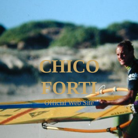
CHICO
FORTI
Official Web Site